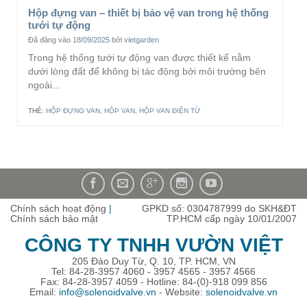
Hộp đựng van – thiết bị bảo vệ van trong hệ thống
tưới tự động
Đã đăng vào
18/09/2025
bởi
vietgarden
Trong hệ thống tưới tự động van được thiết kế nằm
dưới lòng đất để không bị tác động bởi môi trường bên
ngoài...
THẺ:
HỘP ĐỰNG VAN
,
HỘP VAN
,
HỘP VAN ĐIỆN TỪ
Chính sách hoạt động
|
GPKD số: 0304787999 do SKH&ĐT
Chính sách bảo mật
TP.HCM cấp ngày 10/01/2007
CÔNG TY TNHH VƯỜN VIỆT
205 Đào Duy Từ, Q. 10, TP. HCM, VN
Tel: 84-28-3957 4060 - 3957 4565 - 3957 4566
Fax: 84-28-3957 4059 - Hotline: 84-(0)-918 099 856
Email:
info@solenoidvalve.vn
- Website:
solenoidvalve.vn