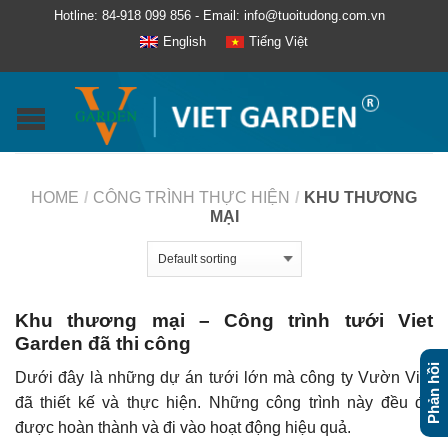
Hotline: 84-918 099 856 - Email: info@tuoitudong.com.vn
English
Tiếng Việt
HOME
/
CÔNG TRÌNH THỰC HIỆN
/
KHU THƯƠNG
MẠI
Khu thương mại – Công trình tưới Viet
Garden đã thi công
Phản hồi
Dưới đây là những dự án tưới lớn mà công ty Vườn Việt
đã thiết kế và thực hiện. Những công trình này đều đã
được hoàn thành và đi vào hoạt động hiệu quả.