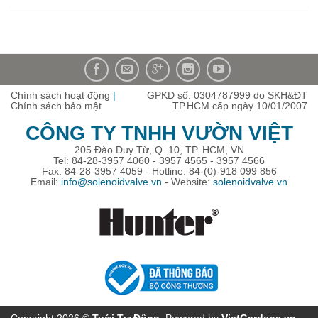
Chính sách hoạt động
|
GPKD số: 0304787999 do SKH&ĐT
Chính sách bảo mật
TP.HCM cấp ngày 10/01/2007
CÔNG TY TNHH VƯỜN VIỆT
205 Đào Duy Từ, Q. 10, TP. HCM, VN
Tel: 84-28-3957 4060 - 3957 4565 - 3957 4566
Fax: 84-28-3957 4059 - Hotline: 84-(0)-918 099 856
Email:
info@solenoidvalve.vn
- Website:
solenoidvalve.vn
Copyright 2026 ©
Tuới Tự Ðộng
. Powered by
VietGardens.vn