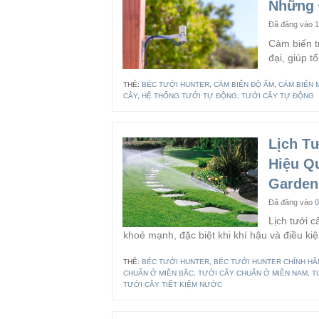
Những 
Đã đăng vào
1
Cảm biến t
đại, giúp tố
THẺ:
BÉC TƯỚI HUNTER
,
CẢM BIẾN ĐỘ ẨM
,
CẢM BIẾN 
CÂY
,
HỆ THỐNG TƯỚI TỰ ĐỘNG
,
TƯỚI CÂY TỰ ĐỘNG
Lịch T
Hiệu Q
Garden
Đã đăng vào
0
Lịch tưới c
khoẻ mạnh, đặc biệt khi khí hậu và điều kiệ
THẺ:
BÉC TƯỚI HUNTER
,
BÉC TƯỚI HUNTER CHÍNH H
CHUẨN Ở MIỀN BẮC
,
TƯỚI CÂY CHUẨN Ở MIỀN NAM
,
T
TƯỚI CÂY TIẾT KIỆM NƯỚC