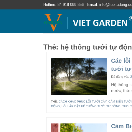
Hotline: 84-918 099 856 - Email: info@tuoitudong.c
Thẻ:
hệ thống tưới tự độ
Các lỗi
tưới t
Đã đăng vào
2
Hệ thống tư
nước, thời
THẺ:
CÁCH KHẮC PHỤC LỖI TƯỚI CÂY
,
CẢM BIẾN TƯỚ
ĐỘNG
,
LỖI LẮP ĐẶT HỆ THỐNG TƯỚI TỰ ĐỘNG
,
TUOI 
Cảm Bi