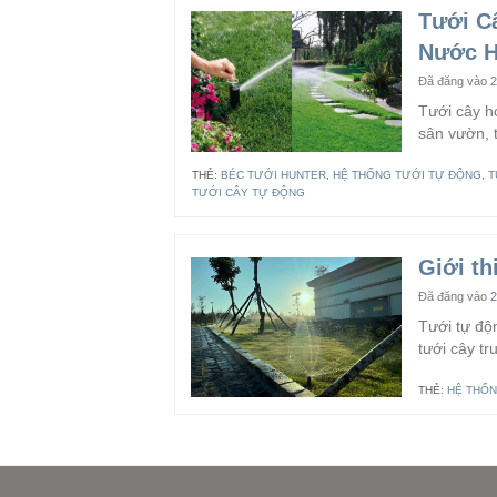
Tưới C
Nước H
Đã đăng vào
2
Tưới cây h
sân vườn, 
THẺ:
BÉC TƯỚI HUNTER
,
HỆ THỐNG TƯỚI TỰ ĐỘNG
,
T
TƯỚI CÂY TỰ ĐỘNG
Giới th
Đã đăng vào
2
Tưới tự độn
tưới cây t
THẺ:
HỆ THỐN