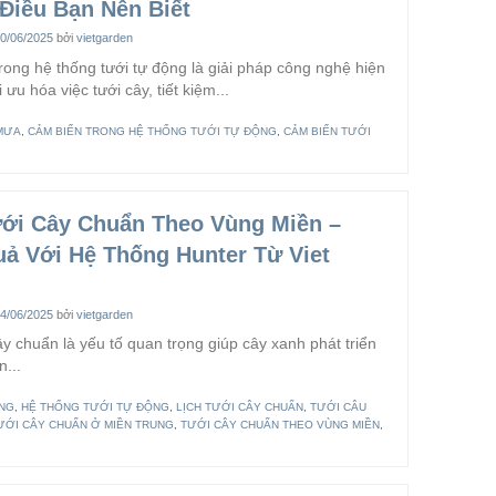
Điều Bạn Nên Biết
0/06/2025
bởi
vietgarden
rong hệ thống tưới tự động là giải pháp công nghệ hiện
i ưu hóa việc tưới cây, tiết kiệm...
MƯA
,
CẢM BIẾN TRONG HỆ THỐNG TƯỚI TỰ ĐỘNG
,
CẢM BIẾN TƯỚI
ưới Cây Chuẩn Theo Vùng Miền –
uả Với Hệ Thống Hunter Từ Viet
4/06/2025
bởi
vietgarden
ây chuẩn là yếu tố quan trọng giúp cây xanh phát triển
n...
ÃNG
,
HỆ THỐNG TƯỚI TỰ ĐỘNG
,
LỊCH TƯỚI CÂY CHUẨN
,
TƯỚI CÂU
ƯỚI CÂY CHUẨN Ở MIỀN TRUNG
,
TƯỚI CÂY CHUẨN THEO VÙNG MIỀN
,