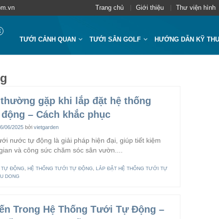
om.vn
Trang chủ
Giới thiệu
Thư viện hình
TƯỚI CẢNH QUAN
TƯỚI SÂN GOLF
HƯỚNG DẪN KỸ TH
ng
 thường gặp khi lắp đặt hệ thống
ự động – Cách khắc phục
6/06/2025
bởi
vietgarden
ới nước tự động là giải pháp hiện đại, giúp tiết kiệm
 gian và công sức chăm sóc sân vườn....
I TỰ ĐỘNG
,
HỆ THỐNG TƯỚI TỰ ĐỘNG
,
LẮP ĐẶT HỆ THỐNG TƯỚI TỰ
TU DONG
ến Trong Hệ Thống Tưới Tự Động –