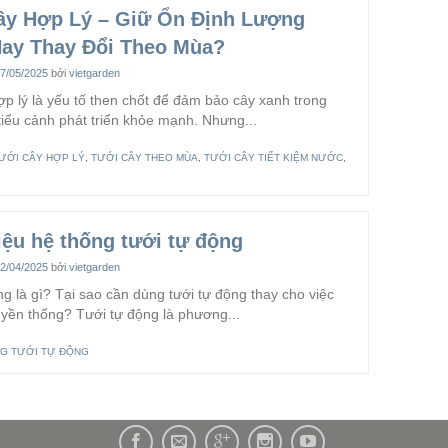
ây Hợp Lý – Giữ Ổn Định Lượng
ay Thay Đổi Theo Mùa?
7/05/2025
bởi
vietgarden
ợp lý là yếu tố then chốt để đảm bảo cây xanh trong
tiểu cảnh phát triển khỏe mạnh. Nhưng...
ƯỚI CÂY HỢP LÝ
,
TƯỚI CÂY THEO MÙA
,
TƯỚI CÂY TIẾT KIỆM NƯỚC
,
iệu hệ thống tưới tự động
2/04/2025
bởi
vietgarden
g là gì? Tại sao cần dùng tưới tự động thay cho việc
ruyền thống? Tưới tự động là phương...
G TƯỚI TỰ ĐỘNG