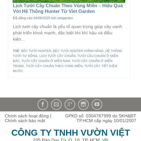
Lịch Tưới Cây Chuẩn Theo Vùng Miền – Hiệu Quả
Với Hệ Thống Hunter Từ Viet Garden
Đã đăng vào
04/06/2025
bởi
vietgarden
Lịch tưới cây chuẩn là yếu tố quan trọng giúp cây xanh
phát triển khoẻ mạnh, đặc biệt khi khí hậu và điều
kiện...
THẺ:
BÉC TƯỚI HUNTER
,
BÉC TƯỚI HUNTER CHÍNH HÃNG
,
HỆ THỐNG
TƯỚI TỰ ĐỘNG
,
LỊCH TƯỚI CÂY CHUẨN
,
TƯỚI CÂU CHUẨN Ở MIỀN
BẮC
,
TƯỚI CÂY CHUẨN Ở MIỀN NAM
,
TƯỚI CÂY CHUẨN Ở MIỀN
TRUNG
,
TƯỚI CÂY CHUẨN THEO VÙNG MIỀN
,
TƯỚI CÂY TIẾT KIỆM
NƯỚC
Chính sách hoạt động
|
GPKD số: 0304787999 do SKH&ĐT
Chính sách bảo mật
TP.HCM cấp ngày 10/01/2007
CÔNG TY TNHH VƯỜN VIỆT
205 Đào Duy Từ, Q. 10, TP. HCM, VN