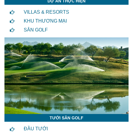
DỰ ÁN THỰC HIỆN
VILLAS & RESORTS
KHU THƯƠNG MẠI
SÂN GOLF
TƯỚI SÂN GOLF
ĐẦU TƯỚI