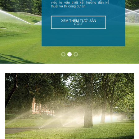
cho villas, resorts, trung tâm thương
mại và sân golf của Quý khách hàng.
XEM THÊM DỰ ÁN ĐÃ
THỰC HIỆN