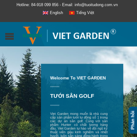
Hotline: 84-918 099 856 - Email: info@tuoitudong.com.vn
English
Tiếng Việt
Welcome To VIET GARDEN
DỰ ÁN TIÊU BIỂU
Phản hồi
The Grand Hồ Tràm Strip là một trong
hàng trăm dự án tưới tự động Viet
Garden đã thực hiện tại Việt Nam, Lào
và Campuchia. Viet Garden không
ngừng nỗ lực để trở thành nhà cung
cấp sản phẩm tưới Hunter hàng đầu