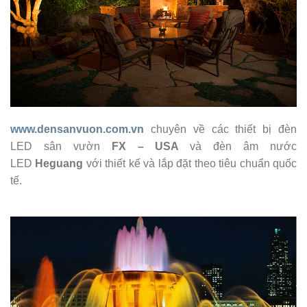
www.densanvuon.com.vn
chuyên về các thiết bị đèn
LED sân vườn
FX – USA
và đèn âm nước
LED
Heguang
với thiết kế và lắp đặt theo tiêu chuẩn quốc
tế.