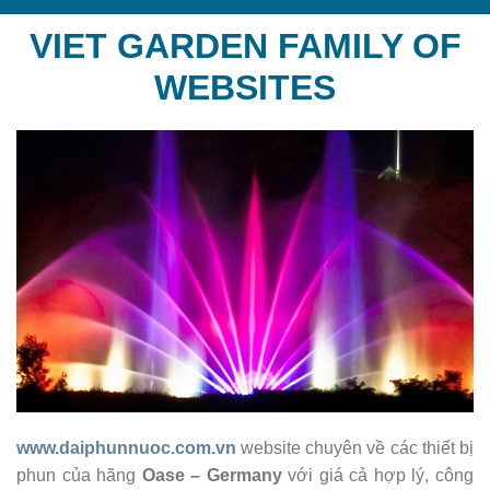
VIET GARDEN FAMILY OF
WEBSITES
www.daiphunnuoc.com.vn
website chuyên về các thiết bị
phun của hãng
Oase – Germany
với giá cả hợp lý, công