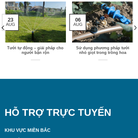
23
06
AUG
AUG
Tưới tự động – giải pháp cho
Sử dụng phương pháp tưới
người bận rộn
nhỏ giọt trong trồng hoa
HỖ TRỢ TRỰC TUYẾN
KHU VỰC MIỀN BẮC