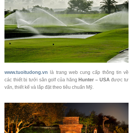
www.tuoitudong.vn
là trang web cung cấp thông tin về
các thiết bị tưới sân golf của hãng
Hunter – USA
được tư
vấn, thiết kế và lắp đặt theo tiêu chuẩn Mỹ.