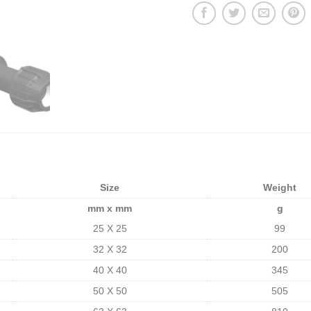
Size
Weight
mm x mm
g
25 X 25
99
32 X 32
200
40 X 40
345
50 X 50
505