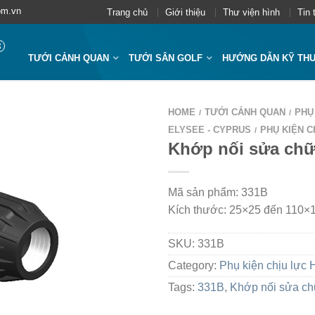
om.vn
Trang chủ
Giới thiệu
Thư viện hình
Tin 
TƯỚI CẢNH QUAN
TƯỚI SÂN GOLF
HƯỚNG DẪN KỸ TH
HOME
TƯỚI CẢNH QUAN
PHỤ
/
/
ELYSEE - CYPRUS
PHỤ KIỆN C
/
Khớp nối sửa ch
Mã sản phẩm: 331B
Kích thước: 25×25 đến 110
SKU:
331B
Category:
Phụ kiện chịu lực
Tags:
331B
,
Khớp nối sửa c