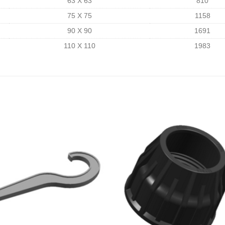
63 X 63
810
75 X 75
1158
90 X 90
1691
110 X 110
1983