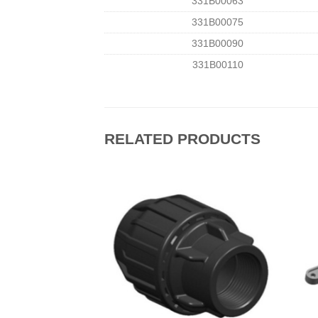
331B00063
331B00075
331B00090
331B00110
RELATED PRODUCTS