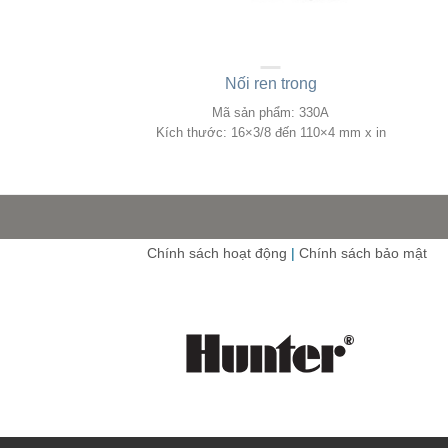
đầu ren ngoài
Nối ren trong
phẩm: 566
Mã sản phẩm: 330A
2×1/2 đến 4×4 mm
Kích thước: 16×3/8 đến 110×4 mm x in
Chính sách hoạt động
|
Chính sách bảo mật