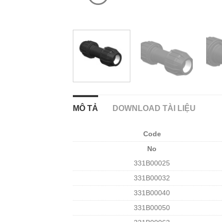
MÔ TẢ
DOWNLOAD TÀI LIỆU
Code
No
331B00025
331B00032
331B00040
331B00050