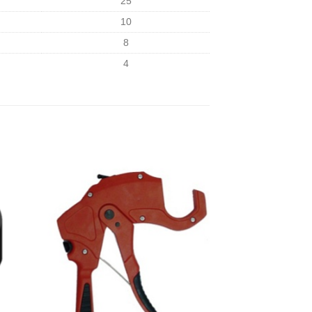
25
10
8
4