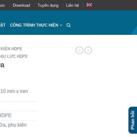
tức
Download
Tuyển dụng
Liên hệ
UẬT
CÔNG TRÌNH THỰC HIỆN
 KIỆN HDPE
HỊU LỰC HDPE
ữa
×110 mm x mm
Phản hồi
 HDPE
hữa
,
phụ kiện