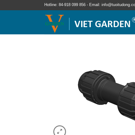
Hotline: 84-918 099 856 - Email: info@tuoitudong.c